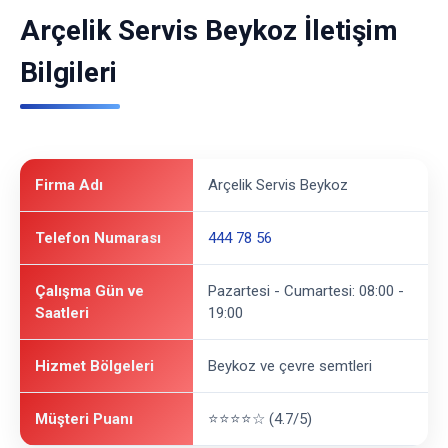
Arçelik Servis Beykoz İletişim
Bilgileri
Firma Adı
Arçelik Servis Beykoz
Telefon Numarası
444 78 56
Çalışma Gün ve
Pazartesi - Cumartesi: 08:00 -
Saatleri
19:00
Hizmet Bölgeleri
Beykoz ve çevre semtleri
Müşteri Puanı
⭐⭐⭐⭐☆ (4.7/5)