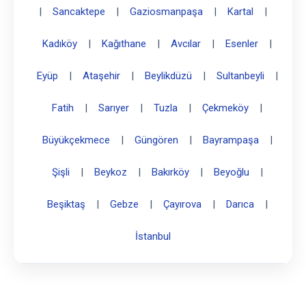
|
Sancaktepe
|
Gaziosmanpaşa
|
Kartal
|
Kadıköy
|
Kağıthane
|
Avcılar
|
Esenler
|
Eyüp
|
Ataşehir
|
Beylikdüzü
|
Sultanbeyli
|
Fatih
|
Sarıyer
|
Tuzla
|
Çekmeköy
|
Büyükçekmece
|
Güngören
|
Bayrampaşa
|
Şişli
|
Beykoz
|
Bakırköy
|
Beyoğlu
|
Beşiktaş
|
Gebze
|
Çayırova
|
Darıca
|
İstanbul